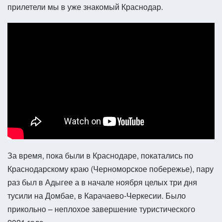
прилетели мы в уже знакомый Краснодар.
За время, пока были в Краснодаре, покатались по
Краснодарскому краю (Черноморское побережье), пару
раз был в Адыгее а в начале ноября целых три дня
тусили на Домбае, в Карачаево-Черкесии. Было
прикольно – неплохое завершение туристического