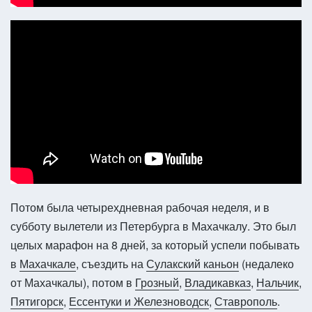
Потом была четырехдневная рабочая неделя, и в
субботу вылетели из Петербурга в Махачкалу. Это был
целых марафон на 8 дней, за который успели побывать
в
Махачкале
, съездить на
Сулакский каньон
(недалеко
от Махачкалы), потом в
Грозный
,
Владикавказ
,
Нальчик
,
Пятигорск
,
Ессентуки и Железноводск
,
Ставрополь
.