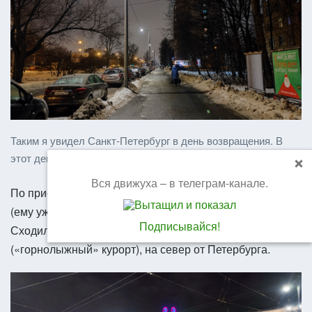
Таким я увидел Санкт-Петербург в день возвращения. В
этот день было +1, а через два дня стало уже –15 градусов.
Вся движуха – в телеграм-канале.
По приезду сменил свой старый планшет LG G Pad 8.3
(ему уже шесть лет, с ума сойти) на Xiaomi Pad 5.
Подписывайся!
Сходил на новогодний корпоратив – ездили до Игоры
(«горнолыжный» курорт), на север от Петербурга.