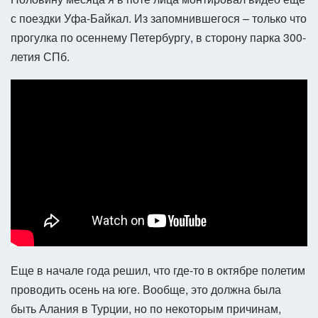
с поездки Уфа-Байкал. Из запомнившегося – только что
прогулка по осеннему Петербургу, в сторону парка 300-
летия СПб.
Еще в начале года решил, что где-то в октябре полетим
проводить осень на юге. Вообще, это должна была
быть Алания в Турции, но по некоторым причинам,